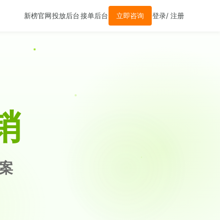
立即咨询
新榜官网
投放后台
接单后台
登录/ 注册
销
案