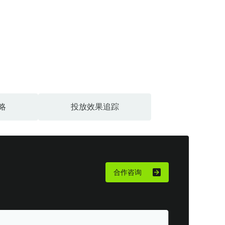
略
投放效果追踪
AI
合作咨询
结合
聚合