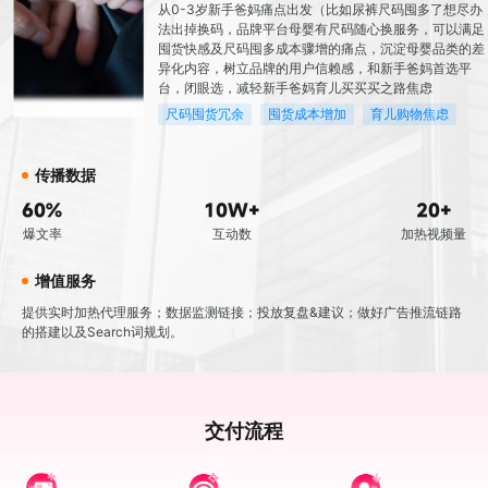
从0-3岁新手爸妈痛点出发（比如尿裤尺码囤多了想尽办
法出掉换码，品牌平台母婴有尺码随心换服务，可以满足
囤货快感及尺码囤多成本骤增的痛点，沉淀母婴品类的差
异化内容，树立品牌的用户信赖感，和新手爸妈首选平
台，闭眼选，减轻新手爸妈育儿买买买之路焦虑
尺码囤货冗余
囤货成本增加
育儿购物焦虑
传播数据
60%
10W+
20+
爆文率
互动数
加热视频量
增值服务
提供实时加热代理服务；数据监测链接；投放复盘&建议；做好广告推流链路
的搭建以及Search词规划。
交付流程