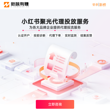
新榜
新榜
登录
登录
|
|
小红书聚光代理投放服务
营销服务
为各大品牌企业提供代理投流服务
投公众号
达人推广
认证开户
投前诊断
代理下单
实时监测
结案反馈
营销智库
小红书聚光投放
爆文灵感库
热门服务
APP新媒体推广
文旅新媒体营销
小红书素人推广
立即咨询