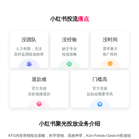
流量赚钱
小红书投流
痛点
公众号接单
多平台接单
有赚资讯
没团队
没经验
没时间
人力有限，无法
缺乏专业
需求量大
深度观察
推广投放
及时监测投放效果
投放策略
推广耗时
接单变现
新媒体运营
退款难
门槛高
官方充值
官方充值
运营动态
后款项难退回
起始金额要求高
行业报告
小红书聚光投放业务介绍
KFS内容营销组合策略，科学营销、高效种草，Kol+Feeds+Search投放组