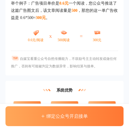
举个例子：广告项目单价是
0.6元
一个阅读，您公众号推送了
这篇广告图文后，该文章阅读量是
500
，那您的这一单广告收
益是 0.6*500=
300元
。
x
=
0.6元/阅读
500阅读
300元
自媒宝看重公众号自然传播能力，不鼓励号主主动转发或做任何
推广，否则有可能被判定为数据异常，影响结算与接单。
系统优势
广告单价高
收益到账快
结款无门槛
+
绑定公众号开启接单
已有40万公众号在自媒宝接单变现