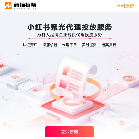
新榜
新榜
登录
登录
|
|
小红书聚光代理投放服务
营销服务
为各大品牌企业提供代理投流服务
投公众号
达人推广
认证开户
投前诊断
代理下单
实时监测
结案反馈
营销智库
小红书聚光投放
爆文灵感库
热门服务
APP新媒体推广
文旅新媒体营销
小红书素人推广
立即咨询