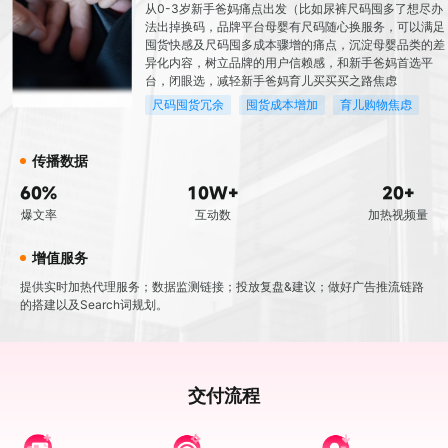
从0-3岁新手爸妈痛点出发（比如尿裤尺码囤多了想尽办
法出掉换码，品牌平台母婴有尺码随心换服务，可以满足
囤货快感及尺码囤多成本骤增的痛点，沉淀母婴品类的差
异化内容，树立品牌的用户信赖感，和新手爸妈首选平
台，闭眼选，减轻新手爸妈育儿买买买之路焦虑
尺码囤货冗余
囤货成本增加
育儿购物焦虑
传播数据
60%
10W+
20+
爆文率
互动数
加热视频量
增值服务
提供实时加热代理服务；数据监测链接；投放复盘&建议；做好广告推流链路
的搭建以及Search词规划。
交付流程