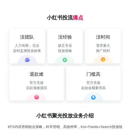
流量赚钱
小红书投流
痛点
公众号接单
多平台接单
有赚资讯
没团队
没经验
没时间
人力有限，无法
缺乏专业
需求量大
深度观察
推广投放
及时监测投放效果
投放策略
推广耗时
接单变现
新媒体运营
退款难
门槛高
官方充值
官方充值
运营动态
后款项难退回
起始金额要求高
行业报告
小红书聚光投放业务介绍
KFS内容营销组合策略，科学营销、高效种草，Kol+Feeds+Search投放组