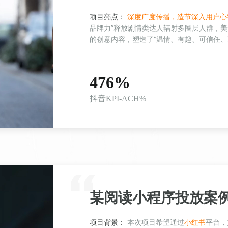
项目亮点：
深度广度传播，造节深入用户心
品牌力”释放剧情类达人辐射多圈层人群，
的创意内容，塑造了“温情、有趣、可信任、
476%
抖音KPI-ACH%
某阅读小程序投放案
项目背景：
本次项目希望通过
小红书
平台，