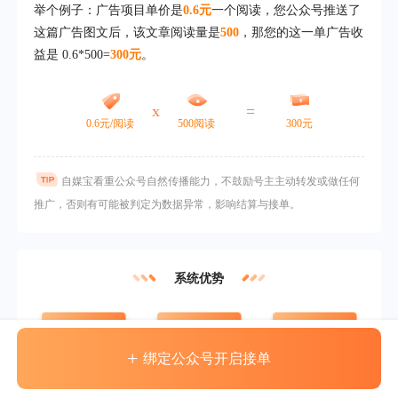
举个例子：广告项目单价是
0.6元
一个阅读，您公众号推送了
这篇广告图文后，该文章阅读量是
500
，那您的这一单广告收
益是 0.6*500=
300元
。
x
=
0.6元/阅读
500阅读
300元
自媒宝看重公众号自然传播能力，不鼓励号主主动转发或做任何
推广，否则有可能被判定为数据异常，影响结算与接单。
系统优势
广告单价高
收益到账快
结款无门槛
+
绑定公众号开启接单
已有40万公众号在自媒宝接单变现