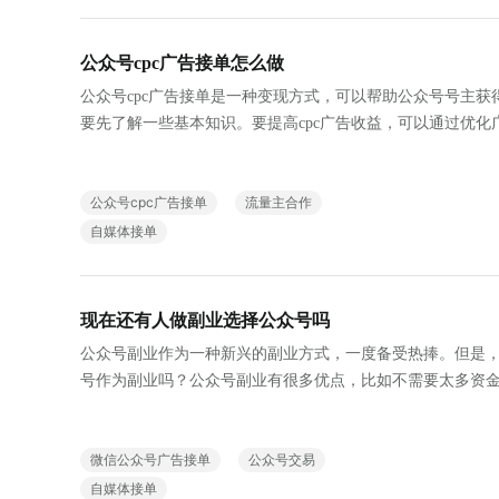
公众号cpc广告接单怎么做
公众号cpc广告接单是一种变现方式，可以帮助公众号号主获
要先了解一些基本知识。要提高cpc广告收益，可以通过优化
等方式来提高广告的点击率。
公众号cpc广告接单
流量主合作
自媒体接单
现在还有人做副业选择公众号吗
公众号副业作为一种新兴的副业方式，一度备受热捧。但是
号作为副业吗？公众号副业有很多优点，比如不需要太多资
以自由创作等。此外，公众号副业还可以通过接单来获得收
也存在一些劣势，比如需要长期坚持、收益相对较低等。目
微信公众号广告接单
公众号交易
已经有所降低，但是仍然是一种不错的副业选择。
自媒体接单