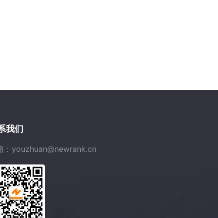
系我们
：youzhuan@newrank.cn