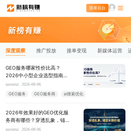
接单后台
接单后台
营销服务
投公众号
投微信群
深度观察
推广投放
接单变现
新媒体运营
素人推广
营销智库
GEO服务哪家性价比高？
2026中小型企业选型指南，
把钱花在刀刃上
小红书聚光投放
爆文灵感库
surentui
2026-08-06
GEO服务
GEO服务商
ai搜索优化
热门服务
2026年效果好的GEO优化服
APP新媒体推广
文旅新媒体营销
务商有哪些？穿透乱象，锚定
长期价值
surentui
2026-08-06