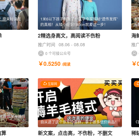
？原来秘诀在
1米6以下孩子有救了！医学专家揭秘“遗传发挥”
本
的真相！从矮小症到180cm就差这一步！
海
单
2精选身高文，高阅读不伤粉
海
推广时间
08.06 - 08.08
推
0 个可接公众号
￥0.5250
￥0
/阅读
互联网
民直供深海捕捞
自从进了这个京东捡漏群，拿了很多低价商品！
《
结算
新文案，点击高，不伤粉，不删文
稀