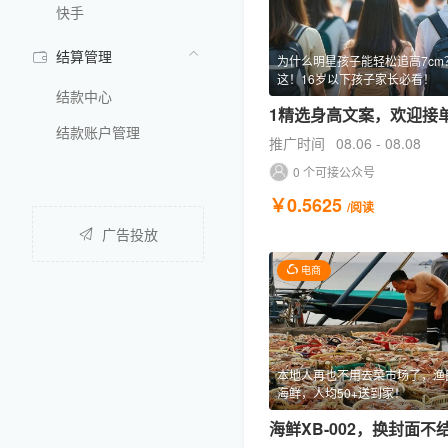
快手
结算管理
为什么明星孩子能轻松追高7cm
这！16岁以下孩子家长必看！
结款中心
1精选身高文案，欢迎接
结款账户管理
推广时间
08.06 - 08.08
0 个可接公众号
￥0.5625
/阅读
广告投放
电商
本地人再也不用去菜市场了，渔
海鲜，人均50+送到家！
海鲜XB-002，换封面不