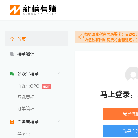
根据国家税务总局要求：自20
首页
增值税和附加税费将全额退还。）
您有
个邀请待处理
接单邀请
0
公众号接单
自媒宝CPC
马上登录，
互选竞标
订单管理
我是流
任务宝接单
我是广
任务宝