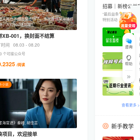
“最后益条”&腾讯公益
地人再也不用去菜市场了，渔民直供深海捕捞
特别活动
鲜，人均50+送到家！
鲜XB-001，换封面不结算
广时间
08.03 - 08.20
咨询
0 个可接公众号
.2325
帮助
/阅读
小说
查看更多 >
宦海官途》秦峰, 胡佳芸
新手教学
缺项目，欢迎接单