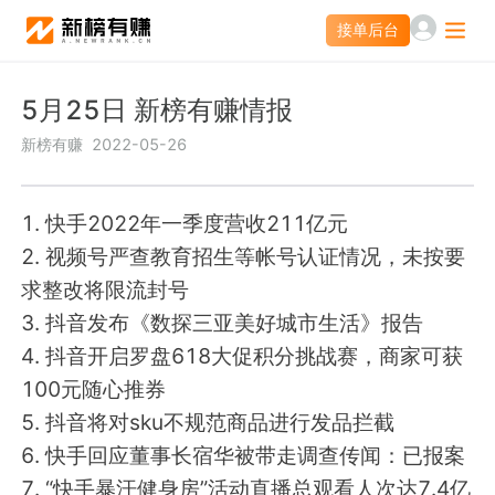
接单后台
接单后台
5月25日 新榜有赚情报
营销服务
新榜有赚
2022-05-26
投公众号
投微信群
1. 快手2022年一季度营收211亿元
素人推广
营销智库
2. 视频号严查教育招生等帐号认证情况，未按要
求整改将限流封号
小红书聚光投放
爆文灵感库
3. 抖音发布《数探三亚美好城市生活》报告
4. 抖音开启罗盘618大促积分挑战赛，商家可获
100元随心推券
热门服务
5. 抖音将对sku不规范商品进行发品拦截
APP新媒体推广
文旅新媒体营销
6. 快手回应董事长宿华被带走调查传闻：已报案
7. “快手暴汗健身房”活动直播总观看人次达7.4亿