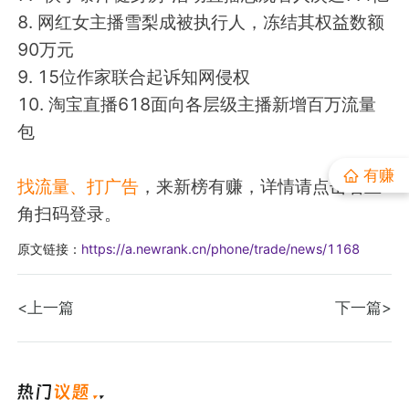
8. 网红女主播雪梨成被执行人，冻结其权益数额
小红书素人推广
90万元
9. 15位作家联合起诉知网侵权
流量赚钱
10. 淘宝直播618面向各层级主播新增百万流量
公众号接单
多平台接单
包
有赚
找流量、打广告
，来新榜有赚，详情请点击右上
有赚资讯
角扫码登录。
深度观察
推广投放
原文链接：
https://a.newrank.cn/phone/trade/news/1168
接单变现
新媒体运营
<上一篇
下一篇>
运营动态