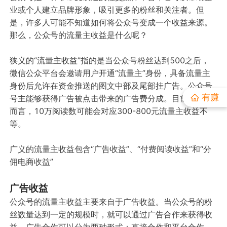
业或个人建立品牌形象，吸引更多的粉丝和关注者。但
小红书素人推广
是，许多人可能不知道如何将公众号变成一个收益来源。
那么，公众号的流量主收益是什么呢？
流量赚钱
狭义的“流量主收益
”指的是当公众号粉丝达到500之后，
公众号接单
多平台接单
微信公众平台会邀请用户开通“流量主”身份，具备流量主
身份后允许在资金推送的图文中部及尾部挂广告。公众号
有赚
号主能够获得广告被点击带来的广告费分成。目前，一般
有赚资讯
而言，10万阅读数可能会对应300-800元流量主收益不
等。
深度观察
推广投放
广义的流量主收益包含“广告收益”、“付费阅读收益”和“分
佣电商收益”
接单变现
新媒体运营
广告收益
运营动态
公众号的流量主收益主要来自于广告收益。当公众号的粉
丝数量达到一定的规模时，就可以通过广告合作来获得收
益。广告合作可以分为两种形式：直接合作和平台合作。