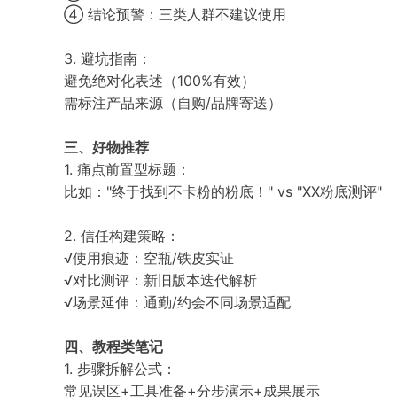
④ 结论预警：三类人群不建议使用
3. 避坑指南：
避免绝对化表述（100%有效）
需标注产品来源（自购/品牌寄送）
三、好物推荐
1. 痛点前置型标题：
比如："终于找到不卡粉的粉底！" vs "XX粉底测评"
2. 信任构建策略：
√使用痕迹：空瓶/铁皮实证
√对比测评：新旧版本迭代解析
√场景延伸：通勤/约会不同场景适配
四、教程类笔记
1. 步骤拆解公式：
常见误区+工具准备+分步演示+成果展示