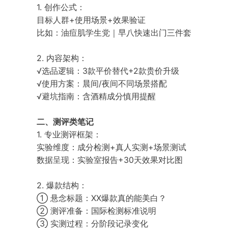
1. 创作公式：
目标人群+使用场景+效果验证
比如：油痘肌学生党｜早八快速出门三件套
2. 内容架构：
√选品逻辑：3款平价替代+2款贵价升级
√使用方案：晨间/夜间不同场景搭配
√避坑指南：含酒精成分慎用提醒
二、测评类笔记
1. 专业测评框架：
实验维度：成分检测+真人实测+场景测试
数据呈现：实验室报告+30天效果对比图
2. 爆款结构：
① 悬念标题：XX爆款真的能美白？
② 测评准备：国际检测标准说明
③ 实测过程：分阶段记录变化