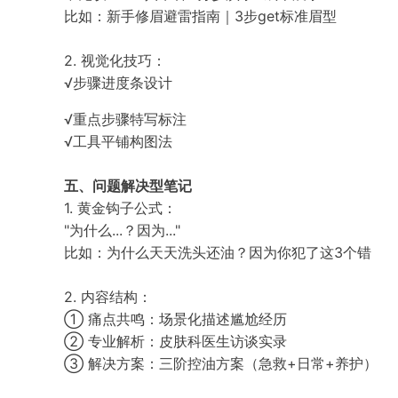
比如：新手修眉避雷指南｜3步get标准眉型
2. 视觉化技巧：
√步骤进度条设计
√重点步骤特写标注
√工具平铺构图法
五、问题解决型笔记
1. 黄金钩子公式：
"为什么...？因为..."
比如：为什么天天洗头还油？因为你犯了这3个错
2. 内容结构：
① 痛点共鸣：场景化描述尴尬经历
② 专业解析：皮肤科医生访谈实录
③ 解决方案：三阶控油方案（急救+日常+养护）