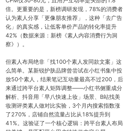
CPM仅30-80元，且用户互动率是头部的1.8
行业报告
倍。更重要的是，新榜调研发现，78%的消费者
认为素人分享「更像朋友推荐」，这种「去广告
化」的真实感，让低客单价产品的转化率提升
42%（数据来源：新榜《素人内容消费行为洞
暂无数据
察》）。
但素人布局绝非「找100个素人发同款文案」这
么简单。某新锐护肤品牌曾尝试在小红书集中投
放50个素人，结果笔记互动量最高不过200，后
来通过跨平台素人矩阵调整——小红书侧重成分
解析、抖音用「早八快速上妆」场景、B站找美
妆测评类素人做对比实验，3个月内搜索指数涨
了270%，店铺自然流量占比从18%提升到
41%。这验证了一个核心逻辑：跨平台素人布局