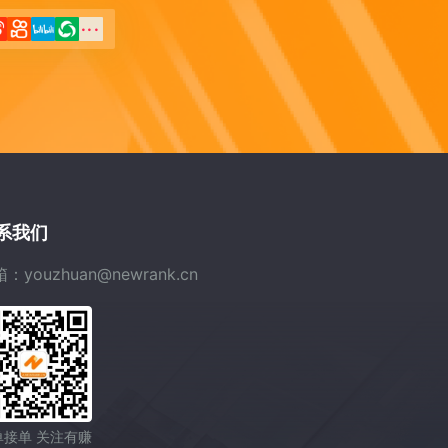
...
系我们
：youzhuan@newrank.cn
单接单 关注有赚