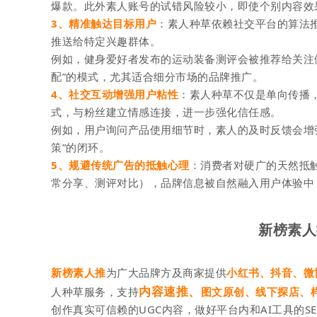
爆款。此外素人账号的试错风险较小，即使个别内容效
3、精准触达目标用户
：
素人种草依赖社交平台的算法
推送给特定兴趣群体。
例如，健身爱好者发布的运动装备测评会被推荐给关注
配”的模式，尤其适合细分市场的品牌推广。
4、社交互动增强用户粘性
：
素人种草不仅是单向传播
式，与粉丝建立情感连接，进一步强化信任感。
例如，用户询问产品使用细节时，素人的及时反馈会增
策”的闭环。
5、规避传统广告的抵触心理
：消费者对硬广的天然抵
常分享、测评对比），品牌信息被自然融入用户体验中
新榜素人
新榜素人推
为广大品牌方及商家
提供
小红书、抖音、微
内容速推、
人种草服务，支持
图文原创、线下探店、
创作真实可信赖的UGC内容，做好平台内和AI工具的S