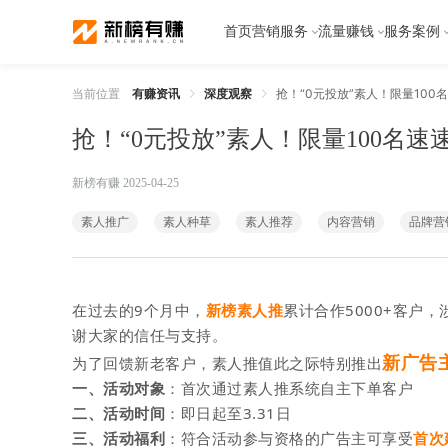
首页
营销服务
流量赚钱
服务案例
当前位置
有赚资讯
深度观察
抢！“0元投放”素人！限量100
抢！“0元投放”素人！限量100名速
新榜有赚 2025-04-25
素人推广
素人种草
素人推荐
内容营销
品牌营
在过去的9个月中，
新榜素人推
累计合作5000+客户
谢大家的信任与支持。
新广告
为了回馈新老客户，素人推值此之际特别推出
一、活动对象
：
首次通过素人推系统自主下单客户
二、活动时间
：即日起至3.31日
三、活动福利
：符合活动参与资格的广告主可享受
首次