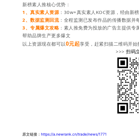
新榜素人推核心优势：
1、真实素人资源
：30w+真实素人KOC资源，经由新
2、数据监测回流
：全程监测已发布作品的传播数据并
3、专属爆文攻略
：素人推免费为投放的广告主提供专
帮助品牌生产更多爆文
0元起
以上资源现在都可以
享受，赶紧扫描二维码开始
>>
>
扫码
原文链接：
https://a.newrank.cn/trade/news/1771