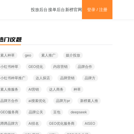
新榜官网
投放后台
接单后台
登录 / 注册
素人种草
geo
素人推广
媒介投放
小红书种草
GEO优化
内容营销
品牌合作
小红书种草推广
达人探店
品牌营销
品牌方
素人推服务
AI营销
达人商务
种草
品牌方合作
ai搜索优化
品牌方pr
新榜素人推
GEO服务商
品牌公关
豆包
deepseek
蹲蹲品牌方
AI排名
GEO优化服务商
AISEO